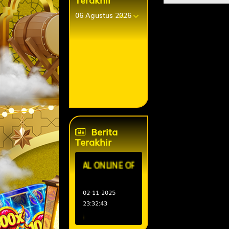
06 Agustus 2026
9
Istri Sejati
Mobil - Se
SicboBall-Fast
551
10
Peti Mati 
5DBall
41606
Arjuna da
ShioFights
tian
11
Raja - Nag
GongBallJitu
Samiaji
60J
Berita
Terakhir
12
Wanita Can
Bubuk - O
* JADWAL ONLINE OFFLINE BANK *
13
Ahli Nujum
Abiyasa
02-11-2025
23:32:43
JADWAL PASARAN TOGEL
14
Orang Buta
28-06-2024