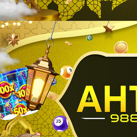
32
Kepala Des
Ceret - Se
33
Penipu - K
Aswatam
34
Ibu Suri -
Kunti
35
Budha - Ka
Bagaspati
36
Wanita Sih
- Pintu - 
37
Dewa Maut
- Rokok - 