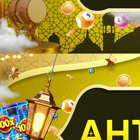
38
Orang Gila 
Buriswara
39
Siluman Ai
Toples - W
40
Putri Kipas
Apokat,Alp
41
Petani - Pe
Cukur - Ir
42
Prajurit -
Angin - Ci
43
Raksasa - 
Es - Praha