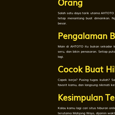
Orang
Sabuk - W
Salah satu daya tarik utama AHTOTO j
tetap menantang buat dimainkan. Ng
21
Jejaka Tua
besar.
Lesmana 
Pengalaman B
22
Janda Muda
Grendel -
Main di AHTOTO itu bukan sekadar klik
seru, dan bikin penasaran. Setiap put
lagi.
23
Berandal - 
Citraksa
Cocok Buat Hi
24
Pengembar
Capek kerja? Pusing tugas kuliah? Sa
- Tas - Ra
favorit kamu, dan langsung nikmati ke
Kesimpulan T
25
Nenek Moy
Sikat - T
Kalau kamu lagi cari situs hiburan on
terutama Mahjong Ways, dijamin waktu 