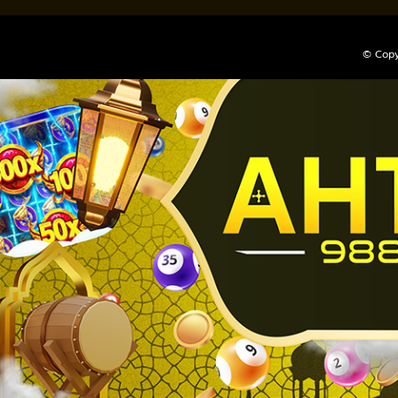
26
Putri Raja
Engsel - D
© Copy
27
Si Ceroboh
Gedung Bi
28
Anak Sakti
Sepatu - R
29
Penari - C
Sekolahan 
30
Penjual Da
Sendok - K
31
Pemburu - 
Baju - Pan