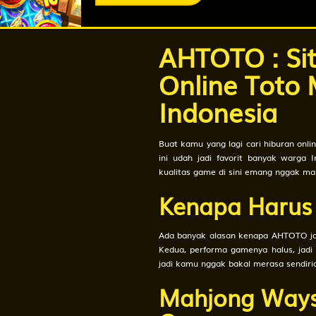
Destarata
13:29:00
15
Pendeta W
AHTOTO : Sit
Manggis -
Online Toto
16
Orang Bon
Indonesia
Anggur - B
Buat kamu yang lagi cari hiburan onli
17
Penolong -
ini udah jadi favorit banyak warga
kualitas game di sini emang nggak ma
Kenapa Harus
18
Putri Raja
Engsel - D
Ada banyak alasan kenapa AHTOTO jadi
Kedua, performa gamenya halus, jadi
19
Kekasih - 
jadi kamu nggak bakal merasa sendiri
Bemo - N
Mahjong Ways
20
Pahlawan -